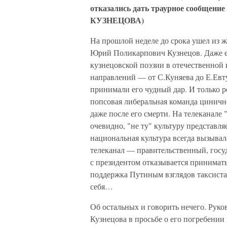
отказались дать траурное сообщение
КУЗНЕЦОВА)
На прошлой неделе до срока ушел из 
Юрий Поликарпович Кузнецов. Даже е
кузнецовской поэзии в отечественной 
направлений — от С.Куняева до Е.Евт
принимали его чудный дар. И только
попсовая либеральная команда цинично
даже после его смерти. На телеканале
очевидно, "не ту" культуру представля
национальная культура всегда вызыва
телеканал — правительственный, госуд
с президентом отказывается принимать
поддержка Путиным взглядов таксиста
себя…
Об остальных и говорить нечего. Руко
Кузнецова в просьбе о его погребении