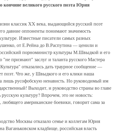
 о кончине великого русского поэта Юрия
жизни классик XX века, выдающийся русский поэт
го давние оппоненты понимают значимость
культуре. Известные писатели самых разных
ушенко, от Е.Рейна до В.Распутина — ценили и
 российский порноминистр культуры М.Швыдкой и его
 "не признают" заслуг и таланта русского Мастера
 "Культура" отказались дать траурное сообщение —
ет поэт. Что же, у Швыдкого и его клики наша
ла лишь русофобскую ненависть. Но руководимый им
арственный! Выходит, и руководство страны во главе
 русскую культуру? Впрочем, это не новость:
, любящего американские боевики, говорит сама за
водство Москвы отказало семье и коллегам Юрия
 на Ваганьковском кладбище, российская власть