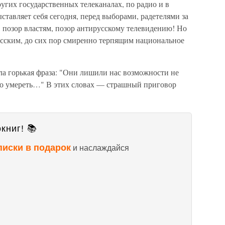
ругих государственных телеканалах, по радио и в
выставляет себя сегодня, перед выборами, радетелями за
, позор властям, позор антирусскому телевидению! Но
усским, до сих пор смиренно терпящим национальное
ла горькая фраза: "Они лишили нас возможности не
но умереть…" В этих словах — страшный приговор
книг! 📚
писки в подарок
и наслаждайся