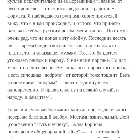
куплен исключительно из-за Борзыкина): "Главное, от
чего пронесло,— от тупого следования традициям
формата. Я наблюдаю за группами своих приятелей,
вижу, что с ними происходит, и от того, что принято
называть сейчас русским роком, меня тошнит. Поэтому я
очень рад, что не попал в эту обойму. Последние десять
лет — время бандитского искусства, поскольку кто
платит, тот и заказывает музыку. Тот, кто бандитам
угождает, близок и народу. У них все в порядке. Но для
меня это неинтересно. Нет никакого творческого поиска,
а есть сплошная "доброта", от которой тоже тошнит. Быть
в наше время "добрым" — лизать задницу всем
одновременно. И правительству на всякий случай, и
народу, и бандитам".
Гордый и суровый Борзыкин записал после длительного
перерыва блестящий альбом. Местами язвительный, злой
(собственно "Путь к успеху", "Алла Борисна —
посвящение общенародной зайке" — "о, этот милый