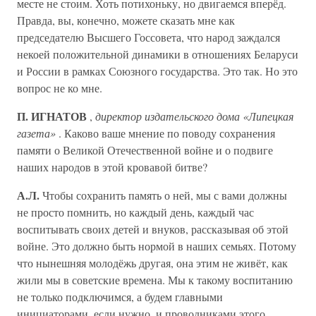
месте не стоим. Хоть потихоньку, но двигаемся вперёд.
Правда, вы, конечно, можете сказать мне как
председателю Выс­шего Госсовета, что народ заждался
некоей положительной динамики в отношениях Беларуси
и России в рамках Союзного государства. Это так. Но это
вопрос не ко мне.
П. ИГНАТОВ
,
директор издательского дома «Липецкая
газета»
. Каково ваше мнение по поводу сохранения
памяти о Великой Отечественной войне и о подвиге
наших народов в этой кровавой битве?
А.Л.
Чтобы сохранить память о ней, мы с вами должны
не просто помнить, но каждый день, каждый час
воспитывать своих детей и внуков, рассказывая об этой
войне. Это должно быть нормой в наших семьях. Потому
что нынешняя молодёжь другая, она этим не живёт, как
жили мы в советские времена. Мы к такому воспитанию
не только подключимся, а будем главными
инициаторами, если нужно, и проводниками этого