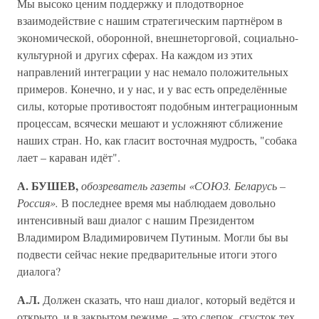
Мы высоко ценим поддержку и плодотворное
взаимодействие с нашим стратегическим партнёром в
экономической, оборонной, внеш­неторговой, социально-
культурной и других сферах. На каждом из этих
направлений интеграции у нас немало положительных
примеров. Конечно, и у нас, и у вас есть определённые
силы, которые противостоят подобным интеграционным
процессам, всячески мешают и усложняют сближение
наших стран. Но, как гласит восточная мудрость, "собака
лает – караван идёт".
А. БУШЕВ,
обозреватель газеты «СОЮЗ. Беларусь –
Россия».
В последнее время мы наблюдаем довольно
интенсивный ваш диалог с нашим Президентом
Владимиром Владимировичем Путиным. Могли бы вы
подвести сейчас некие предварительные итоги этого
диалога?
А.Л.
Должен сказать, что наш диалог, который ведётся и
открыто, и в закрытом режиме, – это слепок, сгусток тех