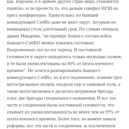
как, впрочем, и в армиях других стран мира, становится
понятно, если прочесть то, что дальше говорил НГШ на
пресс-конференции. Удивительно, но бывший
командующий СибВо даже не знает округ, которым он
командовал столь длительный срок. По словам генерала
армии Макарова, "на примере боевого состава войск
бывшего СибВО можно показать состояние
Вооруженных сил на тот период. В постоянной
готовности в округе находились только несколько полков,
и те были укомплектованы на 80% от штата военного
времени". Не хочется разочаровывать бывшего
командующего СибВо, но в его подчинение, помимо трех
мотострелковых полков, входили еще и танковый полк, а
также мотострелковая и десантно-штурмовая бригада
плюс две бригады специального назначения. И все эти
части и соединения были постоянной готовности, что
означает их укомплектованность не менее чем на 95% от
штата военного времени. Более того, на момент начала
реформы, все эти части и соединения, за исключением