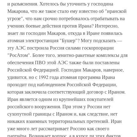
и разъяснения. Хотелось бы уточнить у господина
Макарова, что же такое стало ему известно об "иранской
угрозе", что нам срочно потребовалось отрабатывать на
учениях боевые действия против Ирана? Интересно,
знает ли господин Макаров, откуда в Иране появилась
атомная электростанция "Бушер"? Могу подсказать —
эту АЭС построила Россия силами госкорпорации
"РосАтом". Более того, зенитно-ракетные комплексы для
обеспечения ПВО этой АЭС также были поставлены
Российской Федерацией. Господин Макаров, наверное,
удивится, но с 1992 года атомная программа Ирана
проходит под наблюдением Российской Федерации,
которая заключила соответствующий договор с Ираном.
Иран является одним из крупнейших покупателей
российского вооружения. При этом у России нет
сухопутной границы с Ираном и, как следствие, нет
никаких взаимных территориальных претензий. Иран
уже много лет рассматривает Россию как своего
партнёра. Возникает вопрос, а в курсе ли этих фактов