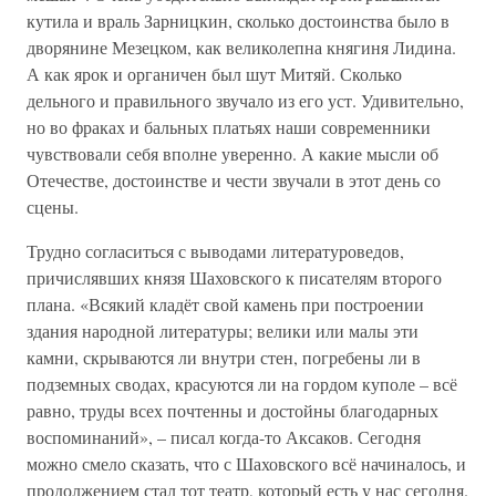
кутила и враль Зарницкин, сколько достоинства было в
дворянине Мезецком, как великолепна княгиня Лидина.
А как ярок и органичен был шут Митяй. Сколько
дельного и правильного звучало из его уст. Удивительно,
но во фраках и бальных платьях наши современники
чувствовали себя вполне уверенно. А какие мысли об
Отечестве, достоинстве и чести звучали в этот день со
сцены.
Трудно согласиться с выводами литературоведов,
причислявших князя Шаховского к писателям второго
плана. «Всякий кладёт свой камень при построении
здания народной литературы; велики или малы эти
камни, скрываются ли внутри стен, погребены ли в
подземных сводах, красуются ли на гордом куполе – всё
равно, труды всех почтенны и достойны благодарных
воспоминаний», – писал когда-то Аксаков. Сегодня
можно смело сказать, что с Шаховского всё начиналось, и
продолжением стал тот театр, который есть у нас сегодня.