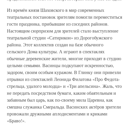
Из времён князя Шаховского в мир современных
театральных постановок зрителям помогли переместиться
гости праздника, прибывшие из соседних районов.
Настоящим сюрпризом для зрителей стало выступление
театральной студии «Сатирикон» из Дорогобужского
района. Этот коллектив создан на базе обычного
сельского Дома культуры. А играют в спектаклях
обычные деревенские жители, многие приходят в студию
целыми семьями. Васинцы подкупают искренностью,
задором, своим особым куражом. В Глинку они привезли
отрывки из спектаклей Леонида Филатова «Про Федота-
стрельца, удалого молодца» и «Три апельсина». Жаль, что
не передать посредством бумаги, каким обаятельным и
забавным был царь, как по-своему мила Царевна, как
смешна служанка Смеральда. Васинских актёров зрители
провожали дружными аплодисментами и криками
«Браво!».