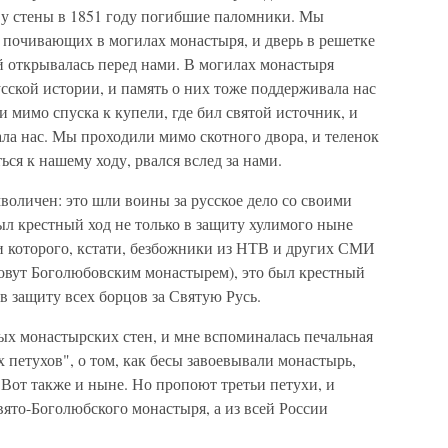
ы у стены в 1851 году погибшие паломники. Мы
 почивающих в могилах монастыря, и дверь в решетке
й открывалась перед нами. В могилах монастыря
сской истории, и память о них тоже поддерживала нас
и мимо спуска к купели, где бил святой источник, и
ла нас. Мы проходили мимо скотного двора, и теленок
ся к нашему ходу, рвался вслед за нами.
личен: это шли воины за русское дело со своими
ыл крестный ход не только в защиту хулимого ныне
 которого, кстати, безбожники из НТВ и других СМИ
зовут Боголюбовским монастырем), это был крестный
в защиту всех борцов за Святую Русь.
монастырских стен, и мне вспоминалась печальная
петухов", о том, как бесы завоевывали монастырь,
 Вот также и ныне. Но пропоют третьи петухи, и
вято-Боголюбского монастыря, а из всей России