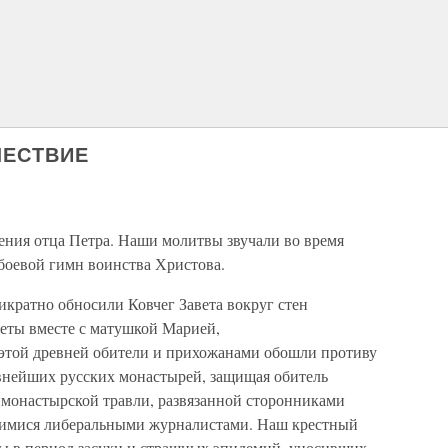
ШЕСТВИЕ
ения отца Петра. Наши молитвы звучали во время
 боевой гимн воинства Христова.
ратно обносили Ковчег Завета вокруг стен
зеты вместе с матушкой Марией,
этой древней обители и прихожанами обошли противу
евнейших русских монастырей, защищая обитель
имонастырской травли, развязанной сторонниками
шимися либеральными журналистами. Наш крестный
ды в период засухи и страшных эпидемий, уносивших