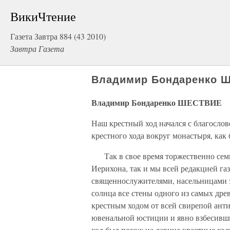
ВикиЧтение
Газета Завтра 884 (43 2010)
Завтра Газета
Владимир Бондаренко 
Владимир Бондаренко ШЕСТВИЕ
Наш крестный ход начался с благослов
крестного хода вокруг монастыря, как
Так в свое время торжественно семик
Иерихона, так и мы всей редакцией га
священнослужителями, насельницами 
солнца все стены одного из самых др
крестным ходом от всей свирепой ант
ювенальной юстиции и явно взбесив
ход был похож на давние крестные хо