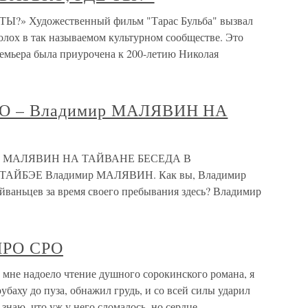
ТЫ?» Художественный фильм "Тарас Бульба" вызвал
олох в так называемом культурном сообществе. Это
ремьера была приурочена к 200-летию Николая
О – Владимир МАЛЯВИН НА
ир МАЛЯВИН НА ТАЙВАНЕ БЕСЕДА В
ЙБЭЕ Владимир МАЛЯВИН. Как вы, Владимир
йваньцев за время своего пребывания здесь? Владимир
ПРО СРО
не надоело чтение душного сорокинского романа, я
рубаху до пуза, обнажил грудь, и со всей силы ударил
знаю, что уж у него сломалось, но сердце