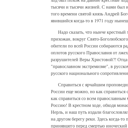
тысячи и тысячи жизней. С нами был 
того времени святой князь Андрей Бо
явившийся когда-то в 1971 году ныне
Надо сказать, что нынче крестный хо
прихожан, вокруг Свято-Боголюбского
обители по всей России собираются ра
оплотов русского Православия от лж
разрушителей Веры Христовой?! Отца
"православном экстремизме", в русско
русского национального сопротивлени
Справиться с ярчайшим проповедник
России еще можно, но как справиться
как справиться со всем православным
Россию! В крестном ходе, обходя мона
Нерль, и наш путь издали благословл
на другом берегу реки. Здесь когда-то
принявшего перед смертью иноческий