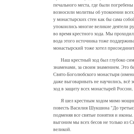
печального места, где были погребен
возносили молитвы об упокоении всех
у монастырских стен как бы сама собо
упокоились многие великие деятели ру
во время крестного хода. Мы проходил
вода этого источника тоже поддержива
монастырский тоже хотел присоединить
Наш крестный ход был глубоко симво
знаменами, за своим знамением. Это б
Свято-Боголюбского монастыря (имени
даже выговаривать не научились, всё 
ход в защиту всех монастырей России, 
Я шел крестным ходом мимо мощных 
повесть Василия Шукшина "До третьих 
подменяя все святые понятия и иконы.
выгоним мы всех бесов не только из С
великой.