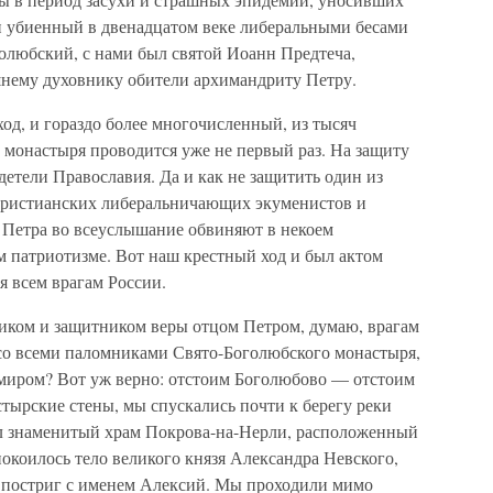
и убиенный в двенадцатом веке либеральными бесами
голюбский, с нами был святой Иоанн Предтеча,
шнему духовнику обители архимандриту Петру.
д, и гораздо более многочисленный, из тысяч
 монастыря проводится уже не первый раз. На защиту
детели Православия. Да и как не защитить один из
ехристианских либеральничающих экуменистов и
 Петра во всеуслышание обвиняют в некоем
м патриотизме. Вот наш крестный ход и был актом
я всем врагам России.
ом и защитником веры отцом Петром, думаю, врагам
 со всеми паломниками Свято-Боголюбского монастыря,
 миром? Вот уж верно: отстоим Боголюбово — отстоим
стырские стены, мы спускались почти к берегу реки
ял знаменитый храм Покрова-на-Нерли, расположенный
 покоилось тело великого князя Александра Невского,
 постриг с именем Алексий. Мы проходили мимо