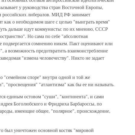
вызывает у руководства стран Восточной Европы,
и российских либералов. МИД РФ занимает
т как о необходимом шаге с целью "выиграть время"
 Чуть дальше идут коммунисты: по их мнению, СССР
остранство". Но сама по себе "абсолютная
не подвергается сомнению никем. Пакт оценивают или
ло", а возможность предотвратить взаимоистребление
заведомая "измена человечеству". Никто не задает
 о "семейном споре" внутри одной и той же
, "просвещения" "атлантизма" как бы ее ни называть.
тся единым остовом "суши", "континента", и сами
Андрея Боголюбского и Фридриха Барбароссы, по
ароды, имеющие общее, "полярное", происхождение,
рого был уничтожен основной костяк "мировой