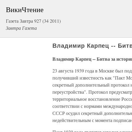
ВикиЧтение
Газета Завтра 927 (34 2011)
Завтра Газета
Владимир Карпец -- Бит
Владимир Карпец -- Битва за истор
23 августа 1939 года в Москве был по
получивший известность как "Пакт М
секретный дополнительный протокол н
переустройства". Протокол предусматри
территориальное восстановление Росс
соответствии с нормами международно
СССР осудил секретный дополнительны
недействительным с момента подписа
Пакт 1939 года является сегодня одни