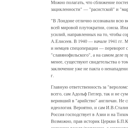
Можно полагать, что сближение посте
зацикленности" — "расистской" и "мар
"В Лондоне отлично осознавали всю в
всей мировой плутократии, союза. Ин
усилий, направленных на то, чтобы с
А.Елисеев. В 1940 — начале 1941 гг. 
и немцев спецоперации — переворот с
"славянофильского", а на самом деле п
менее, существуют свидетельства о том
заключение уже не пакта о ненападени
г.
Главную ответственность за "вероломс
всего, сам Адольф Гитлер, так и не с
веривший в "арийство" англичан. Не с
идеология. Вероятно, и сам И.В.Стал
Россия господствует в Азии и на Тихо
Возможно, прав историк Церкви Б.П.К
сознании вождя (возможно, с семинарс