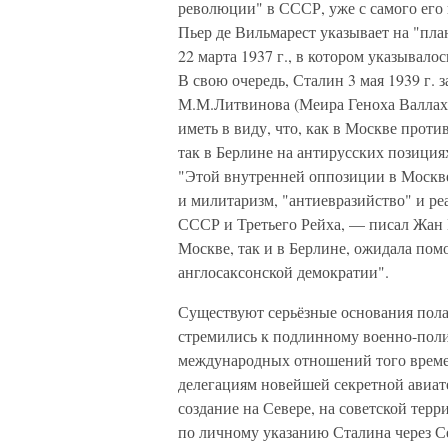
революции" в СССР, уже с самого его 
Пьер де Вильмарест указывает на "пла
22 марта 1937 г., в котором указывало
В свою очередь, Сталин 3 мая 1939 г. 
М.М.Литвинова (Меира Геноха Валлах
иметь в виду, что, как в Москве прот
так в Берлине на антирусских позици
"Этой внутренней оппозиции в Москве
и милитаризм, "антиевразийство" и р
СССР и Третьего Рейха, — писал Жан 
Москве, так и в Берлине, ожидала по
англосаксонской демократии".
Существуют серьёзные основания полаг
стремились к подлинному военно-поли
международных отношений того време
делегациям новейшей секретной авиат
создание на Севере, на советской тер
по личному указанию Сталина через 