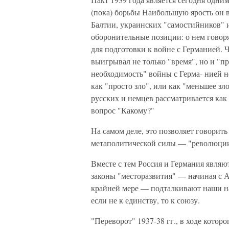
(пока) борьбы Наибольшую ярость он 
Балтии, украинских "самостийников" 
оборонительные позиции: о нем говоря
для подготовки к войне с Германией.
выигрывал не только "время", но и "пр
необходимость" войны с Герма- нией 
как "просто зло", или как "меньшее з
русских и немцев рассматривается как 
вопрос "Какому?"
На самом деле, это позволяет говорить
метаполитической силы — "революции"
Вместе с тем Россия и Германия являю
законы "месторазвития" — начиная с 
крайней мере — подталкивают наши н
если не к единству, то к союзу.
"Переворот" 1937-38 гг., в ходе кото