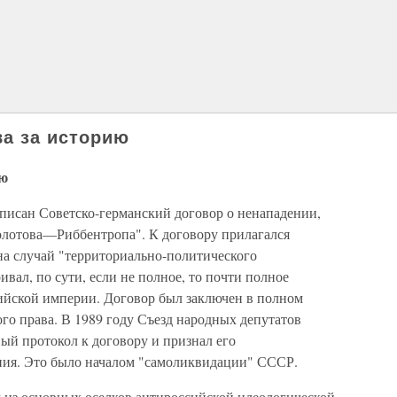
ва за историю
ию
дписан Советско-германский договор о ненападении,
олотова—Риббентропа". К договору прилагался
а случай "территориально-политического
вал, по сути, если не полное, то почти полное
ийской империи. Договор был заключен в полном
го права. В 1989 году Съезд народных депутатов
й протокол к договору и признал его
ния. Это было началом "самоликвидации" СССР.
м из основных оселков антироссийской идеологической