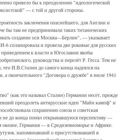
пенно привело бы к преодолению "идеологической
ксистской" — с той и другой стороны.
ероятность заключения опаснейшего, для Англии и
аче бы там не предпринимали таких титанических
орвать создание оси Москва—Берлин", — указывает
МИ-6 спланировала и провела две роковые для русских
 приведением к власти в Югославии якобы
робританского, руководства и перелёт Р. Гесса. Тем не
, что И.В.Сталин до самого конца надеялся на
и, а окончательного "Договора о дружбе" в июле 1941
тво" (как это называл Сталин) Германии несет, прежде
умевший преодолеть антирусские идеи "Майн кампф" и
пособствовала сохранению союза и советская
ин не до конца понял открывавшуюся перспективу —
м океане, Германия — в Средиземноморье и Африке.
утузов, напоминавший о присутствовавшей в
ких времен) "византийской прелести" "мечты о