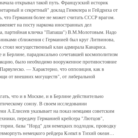
начала открывал такой путь. Французский историк
нетарный и секретный" доклад Гиммлера и Гейдриха от
сь, что Германия более не может считать СССР врагом.
заменяет на посту наркома иностранных дел
а, партийная кличка "Папаша") В.М.Молотовым. Надо
ивниками сближения с Германией был круг Литвинова,
ях стоял могущественный клан адмирала Канариса.
 и Берлине, парадоксально сочетавшей космополитизм
еакцию, было необходимо вооруженное противостояние
Парвулеско. — Характерно, что оппозиция, как в
мощи от внешних могуществ", от либеральной
ать, что и в Москве, и в Берлине действительно
тическому союзу. В своем исследовании
ни А.Елисеев указывает на показ немцами советским
ехники, передачу Германией крейсера "Лютцов",
ритории, базы "Норд" для немецких подлодок, проводку
Севморпуть немецкого рейдера Komet в Тихий океан…