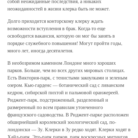
собой неожиданные последствия, а никаких
неожиданностей в жизни клерка быть не может.
Долго приходится конторскому клерку ждать
возможности вступления в брак. Когда-то еще
освободится вакансия, которую он мог бы занять в
порядке служебного повышения! Могут пройти годы,
много лет, иногда десятилетия.
В необозримом каменном Лондоне много хороших
парков. Больше, чем во всех других мировых столицах.
Есть Виктория-парк, с тенистыми закоулками и зеленым
озером. Кью-гарденс — ботанический сад с ливанским
кедром, сибирской пихтой и пальмовой оранжереей.
Риджент-парк, подстриженный, разделенный и
размеренный по всем правилам утонченного
французского садоводства. В Риджент-парке расположен
обширнейший королевский зоологический сад, по-
лондонски — Зу. Клерки в Зу редко ходят. Клерки ходят в
Хайд-парк. Это-парк парков, парк воскресных митингов,