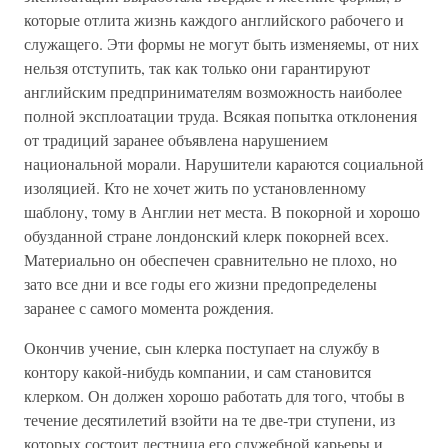
которые отлита жизнь каждого английского рабочего и
служащего. Эти формы не могут быть изменяемы, от них
нельзя отступить, так как только они гарантируют
английским предпринимателям возможность наиболее
полной эксплоатации труда. Всякая попытка отклонения
от традиций заранее объявлена нарушением
национальной морали. Нарушители караются социальной
изоляцией. Кто не хочет жить по установленному
шаблону, тому в Англии нет места. В покорной и хорошо
обузданной стране лондонский клерк покорней всех.
Материально он обеспечен сравнительно не плохо, но
зато все дни и все годы его жизни предопределены
заранее с самого момента рождения.
Окончив учение, сын клерка поступает на службу в
контору какой-нибудь компании, и сам становится
клерком. Он должен хорошо работать для того, чтобы в
течение десятилетий взойти на те две-три ступени, из
которых состоит лестница его служебной карьеры и