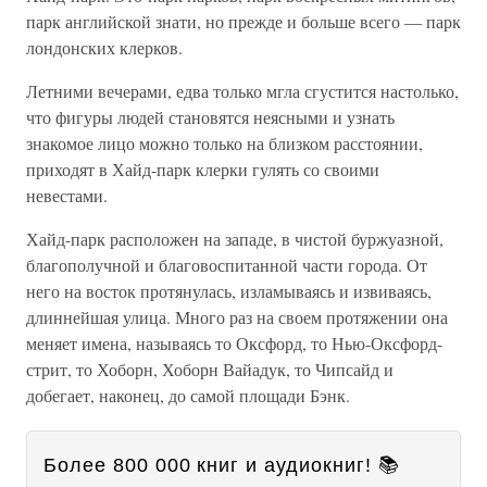
парк английской знати, но прежде и больше всего — парк
лондонских клерков.
Летними вечерами, едва только мгла сгустится настолько,
что фигуры людей становятся неясными и узнать
знакомое лицо можно только на близком расстоянии,
приходят в Хайд-парк клерки гулять со своими
невестами.
Хайд-парк расположен на западе, в чистой буржуазной,
благополучной и благовоспитанной части города. От
него на восток протянулась, изламываясь и извиваясь,
длиннейшая улица. Много раз на своем протяжении она
меняет имена, называясь то Оксфорд, то Нью-Оксфорд-
стрит, то Хоборн, Хоборн Вайадук, то Чипсайд и
добегает, наконец, до самой площади Бэнк.
Более 800 000 книг и аудиокниг! 📚