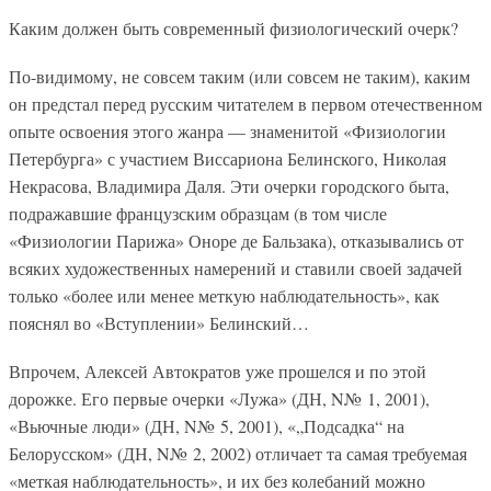
Каким должен быть современный физиологический очерк?
По-видимому, не совсем таким (или совсем не таким), каким
он предстал перед русским читателем в первом отечественном
опыте освоения этого жанра — знаменитой «Физиологии
Петербурга» с участием Виссариона Белинского, Николая
Некрасова, Владимира Даля. Эти очерки городского быта,
подражавшие французским образцам (в том числе
«Физиологии Парижа» Оноре де Бальзака), отказывались от
всяких художественных намерений и ставили своей задачей
только «более или менее меткую наблюдательность», как
пояснял во «Вступлении» Белинский…
Впрочем, Алексей Автократов уже прошелся и по этой
дорожке. Его первые очерки «Лужа» (ДН, N№ 1, 2001),
«Вьючные люди» (ДН, N№ 5, 2001), «„Подсадка“ на
Белорусском» (ДН, N№ 2, 2002) отличает та самая требуемая
«меткая наблюдательность», и их без колебаний можно