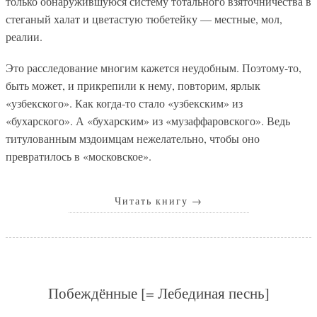
только обнаружившуюся систему тотального взяточничества в
стеганый халат и цветастую тюбетейку — местные, мол,
реалии.
Это расследование многим кажется неудобным. Поэтому-то,
быть может, и прикрепили к нему, повторим, ярлык
«узбекского». Как когда-то стало «узбекским» из
«бухарского». А «бухарским» из «музаффаровского». Ведь
титулованным мздоимцам нежелательно, чтобы оно
превратилось в «московское».
Читать книгу
→
Побеждённые [= Лебединая песнь]